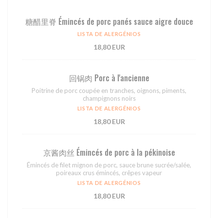
糖醋⾥脊 Émincés de porc panés sauce aigre douce
LISTA DE ALERGÉNIOS
18,80 EUR
回锅⾁ Porc à l'ancienne
Poitrine de porc coupée en tranches, oignons, piments,
champignons noirs
LISTA DE ALERGÉNIOS
18,80 EUR
京酱⾁丝 Émincés de porc à la pékinoise
Émincés de filet mignon de porc, sauce brune sucrée/salée,
poireaux crus émincés, crêpes vapeur
LISTA DE ALERGÉNIOS
18,80 EUR