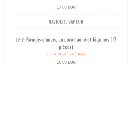
17,80 EUR
RAVIOLIS, VAPEUR
饺⼦ Raviolis chinois, au porc haché et légumes (17
pièces)
LISTA DE ALERGÉNIOS
18,80 EUR
烧卖 Bouchées porc-crevette, cuites à la vapeur (6
pièces)
LISTA DE ALERGÉNIOS
11,80 EUR
虾饺 Raviolis à la crevette, cuits à la vapeur (6
pièces)