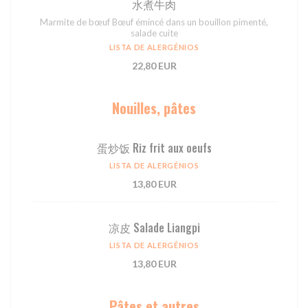
⽔煮⽜⾁
Marmite de bœuf Bœuf émincé dans un bouillon pimenté,
salade cuite
LISTA DE ALERGÉNIOS
22,80 EUR
Nouilles, pâtes
蛋炒饭 Riz frit aux oeufs
LISTA DE ALERGÉNIOS
13,80 EUR
凉皮 Salade Liangpi
LISTA DE ALERGÉNIOS
13,80 EUR
Pâtes et autres