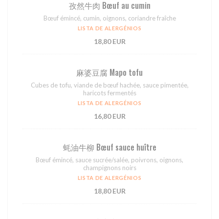
孜然⽜⾁ Bœuf au cumin
Bœuf émincé, cumin, oignons, coriandre fraîche
LISTA DE ALERGÉNIOS
18,80 EUR
⿇婆⾖腐 Mapo tofu
Cubes de tofu, viande de bœuf hachée, sauce pimentée,
haricots fermentés
LISTA DE ALERGÉNIOS
16,80 EUR
蚝油⽜柳 Bœuf sauce huître
Bœuf émincé, sauce sucrée/salée, poivrons, oignons,
champignons noirs
LISTA DE ALERGÉNIOS
18,80 EUR