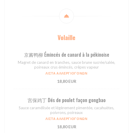
Volaille
京酱鸭柳 Émincés de canard à la pékinoise
Magret de canard en tranches, sauce brune sucrée/salée,
poireaux crus émincés, crêpes vapeur
ΛΊΣΤΑ ΑΛΛΕΡΓΙΟΓΌΝΩΝ
18,80 EUR
宫保鸡丁 Dés de poulet façon gongbao
Sauce caramélisée et légèrement pimentée, cacahuètes,
poivrons, poireaux
ΛΊΣΤΑ ΑΛΛΕΡΓΙΟΓΌΝΩΝ
18,80 EUR