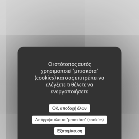
Ο ιστότοπος αυτός
χρησιμοποιεί "μπισκότα"
(cookies) και σας επιτρέπει να
ελέγξετε τι θέλετε να
ενεργοποιήσετε
OK, αποδοχή όλων
Απόρριψε όλα τα "μπισκότα" (cookies)
Εξατομίκευση