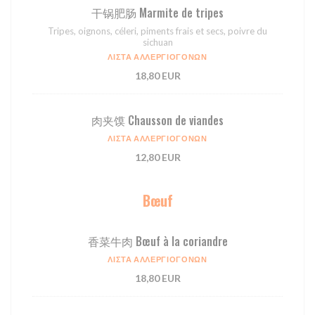
⼲锅肥肠 Marmite de tripes
Tripes, oignons, céleri, piments frais et secs, poivre du
sichuan
ΛΊΣΤΑ ΑΛΛΕΡΓΙΟΓΌΝΩΝ
18,80 EUR
肉夹馍 Chausson de viandes
ΛΊΣΤΑ ΑΛΛΕΡΓΙΟΓΌΝΩΝ
12,80 EUR
Bœuf
⾹菜⽜⾁ Bœuf à la coriandre
ΛΊΣΤΑ ΑΛΛΕΡΓΙΟΓΌΝΩΝ
18,80 EUR