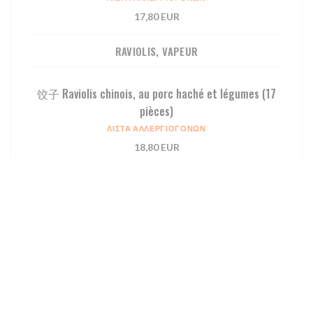
17,80 EUR
RAVIOLIS, VAPEUR
饺⼦ Raviolis chinois, au porc haché et légumes (17
pièces)
ΛΊΣΤΑ ΑΛΛΕΡΓΙΟΓΌΝΩΝ
18,80 EUR
烧卖 Bouchées porc-crevette, cuites à la vapeur (6
pièces)
ΛΊΣΤΑ ΑΛΛΕΡΓΙΟΓΌΝΩΝ
11,80 EUR
虾饺 Raviolis à la crevette, cuits à la vapeur (6
pièces)