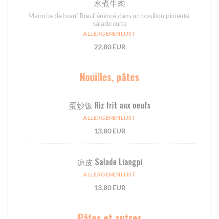
⽔煮⽜⾁
Marmite de bœuf Bœuf émincé dans un bouillon pimenté,
salade cuite
ALLERGENENLIJST
22,80 EUR
Nouilles, pâtes
蛋炒饭 Riz frit aux oeufs
ALLERGENENLIJST
13,80 EUR
凉皮 Salade Liangpi
ALLERGENENLIJST
13,80 EUR
Pâtes et autres