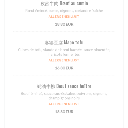
孜然⽜⾁ Bœuf au cumin
Bœuf émincé, cumin, oignons, coriandre fraîche
ALLERGENENLIJST
18,80 EUR
⿇婆⾖腐 Mapo tofu
Cubes de tofu, viande de bœuf hachée, sauce pimentée,
haricots fermentés
ALLERGENENLIJST
16,80 EUR
蚝油⽜柳 Bœuf sauce huître
Bœuf émincé, sauce sucrée/salée, poivrons, oignons,
champignons noirs
ALLERGENENLIJST
18,80 EUR