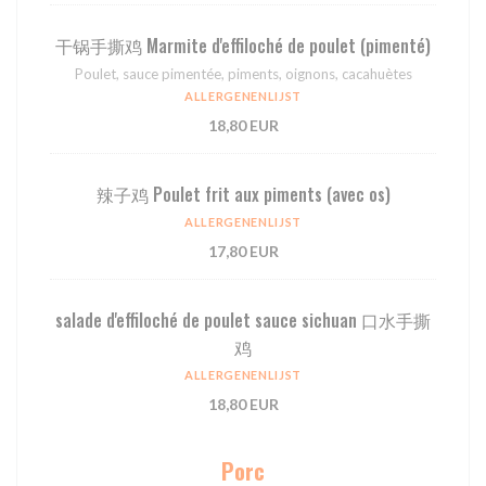
⼲锅⼿撕鸡 Marmite d'effiloché de poulet (pimenté)
Poulet, sauce pimentée, piments, oignons, cacahuètes
ALLERGENENLIJST
18,80 EUR
辣⼦鸡 Poulet frit aux piments (avec os)
ALLERGENENLIJST
17,80 EUR
salade d'effiloché de poulet sauce sichuan 口水手撕
鸡
ALLERGENENLIJST
18,80 EUR
Porc