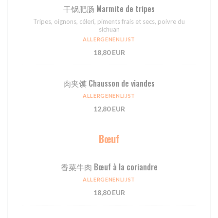
⼲锅肥肠 Marmite de tripes
Tripes, oignons, céleri, piments frais et secs, poivre du
sichuan
ALLERGENENLIJST
18,80 EUR
肉夹馍 Chausson de viandes
ALLERGENENLIJST
12,80 EUR
Bœuf
⾹菜⽜⾁ Bœuf à la coriandre
ALLERGENENLIJST
18,80 EUR