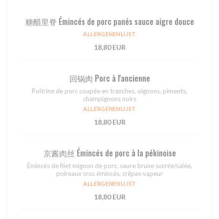
糖醋⾥脊 Émincés de porc panés sauce aigre douce
ALLERGENENLIJST
18,80 EUR
回锅⾁ Porc à l'ancienne
Poitrine de porc coupée en tranches, oignons, piments,
champignons noirs
ALLERGENENLIJST
18,80 EUR
京酱⾁丝 Émincés de porc à la pékinoise
Émincés de filet mignon de porc, sauce brune sucrée/salée,
poireaux crus émincés, crêpes vapeur
ALLERGENENLIJST
18,80 EUR