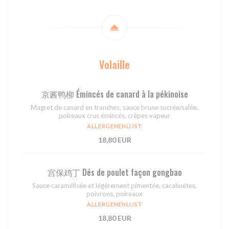
Volaille
京酱鸭柳 Émincés de canard à la pékinoise
Magret de canard en tranches, sauce brune sucrée/salée,
poireaux crus émincés, crêpes vapeur
ALLERGENENLIJST
18,80 EUR
宫保鸡丁 Dés de poulet façon gongbao
Sauce caramélisée et légèrement pimentée, cacahuètes,
poivrons, poireaux
ALLERGENENLIJST
18,80 EUR