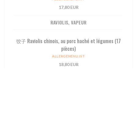
17,80 EUR
RAVIOLIS, VAPEUR
饺⼦ Raviolis chinois, au porc haché et légumes (17
pièces)
ALLERGENENLIJST
18,80 EUR
烧卖 Bouchées porc-crevette, cuites à la vapeur (6
pièces)
ALLERGENENLIJST
11,80 EUR
虾饺 Raviolis à la crevette, cuits à la vapeur (6
pièces)