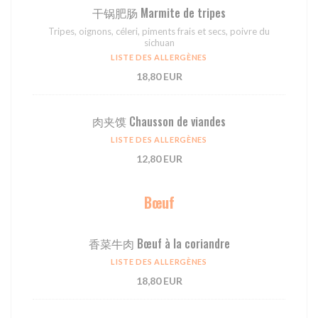
⼲锅肥肠 Marmite de tripes
Tripes, oignons, céleri, piments frais et secs, poivre du
sichuan
LISTE DES ALLERGÈNES
18,80 EUR
肉夹馍 Chausson de viandes
LISTE DES ALLERGÈNES
12,80 EUR
Bœuf
⾹菜⽜⾁ Bœuf à la coriandre
LISTE DES ALLERGÈNES
18,80 EUR