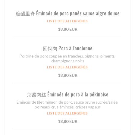
糖醋⾥脊 Émincés de porc panés sauce aigre douce
LISTE DES ALLERGÈNES
18,80 EUR
回锅⾁ Porc à l'ancienne
Poitrine de porc coupée en tranches, oignons, piments,
champignons noirs
LISTE DES ALLERGÈNES
18,80 EUR
京酱⾁丝 Émincés de porc à la pékinoise
Émincés de filet mignon de porc, sauce brune sucrée/salée,
poireaux crus émincés, crêpes vapeur
LISTE DES ALLERGÈNES
18,80 EUR