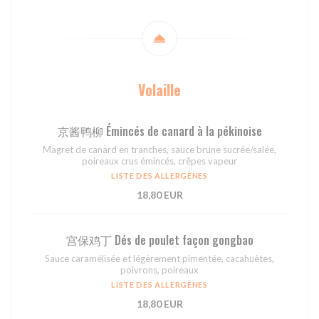
Volaille
京酱鸭柳 Émincés de canard à la pékinoise
Magret de canard en tranches, sauce brune sucrée/salée,
poireaux crus émincés, crêpes vapeur
LISTE DES ALLERGÈNES
18,80 EUR
宫保鸡丁 Dés de poulet façon gongbao
Sauce caramélisée et légèrement pimentée, cacahuètes,
poivrons, poireaux
LISTE DES ALLERGÈNES
18,80 EUR