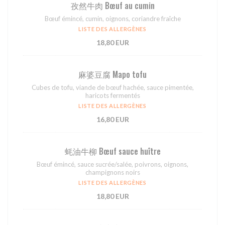
孜然⽜⾁ Bœuf au cumin
Bœuf émincé, cumin, oignons, coriandre fraîche
LISTE DES ALLERGÈNES
18,80 EUR
⿇婆⾖腐 Mapo tofu
Cubes de tofu, viande de bœuf hachée, sauce pimentée,
haricots fermentés
LISTE DES ALLERGÈNES
16,80 EUR
蚝油⽜柳 Bœuf sauce huître
Bœuf émincé, sauce sucrée/salée, poivrons, oignons,
champignons noirs
LISTE DES ALLERGÈNES
18,80 EUR