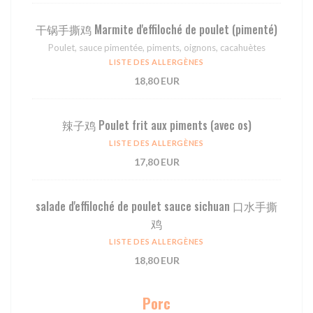
⼲锅⼿撕鸡 Marmite d'effiloché de poulet (pimenté)
Poulet, sauce pimentée, piments, oignons, cacahuètes
LISTE DES ALLERGÈNES
18,80 EUR
辣⼦鸡 Poulet frit aux piments (avec os)
LISTE DES ALLERGÈNES
17,80 EUR
salade d'effiloché de poulet sauce sichuan 口水手撕
鸡
LISTE DES ALLERGÈNES
18,80 EUR
Porc