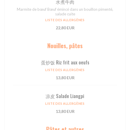
⽔煮⽜⾁
Marmite de bœuf Bœuf émincé dans un bouillon pimenté,
salade cuite
LISTE DES ALLERGÈNES
22,80 EUR
Nouilles, pâtes
蛋炒饭 Riz frit aux oeufs
LISTE DES ALLERGÈNES
13,80 EUR
凉皮 Salade Liangpi
LISTE DES ALLERGÈNES
13,80 EUR
Pâtes et autres