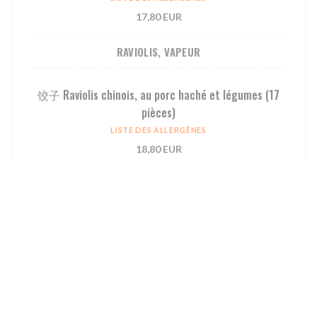
17,80 EUR
RAVIOLIS, VAPEUR
饺⼦ Raviolis chinois, au porc haché et légumes (17
pièces)
LISTE DES ALLERGÈNES
18,80 EUR
烧卖 Bouchées porc-crevette, cuites à la vapeur (6
pièces)
LISTE DES ALLERGÈNES
11,80 EUR
虾饺 Raviolis à la crevette, cuits à la vapeur (6
pièces)