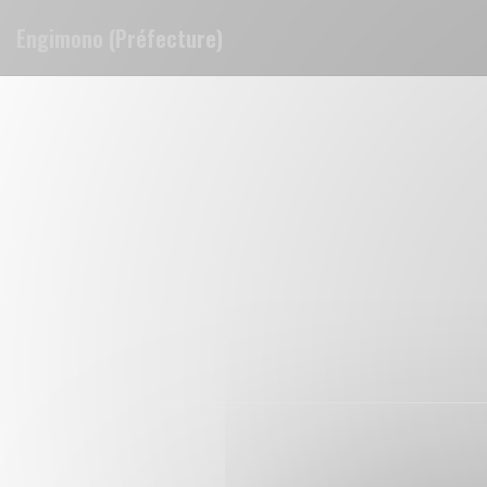
Cookie管理面板
Engimono (Préfecture)